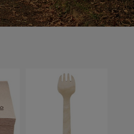
Vista rápida
Platos Biodegradables 
Caña de...
9,29 €