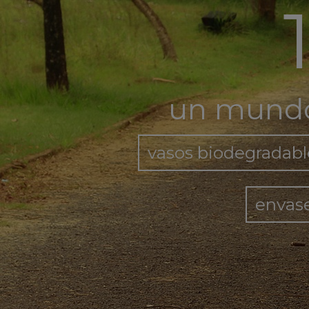
un mundo
vasos biodegradabl
envas