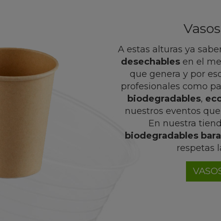
Vasos
A estas alturas ya sab
desechables
en el me
que genera y por es
profesionales como par
biodegradables
,
eco
nuestros eventos que
En nuestra tien
biodegradables bara
respetas l
VASO