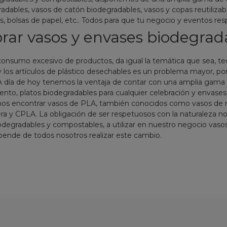
dables, vasos de catón biodegradables, vasos y copas reutilizabl
 bolsas de papel, etc.. Todos para que tu negocio y eventos res
rar vasos y envases biodegrad
nsumo excesivo de productos, da igual la temática que sea, tec
y los artículos de plástico desechables es un problema mayor, p
. A día de hoy tenemos la ventaja de contar con una amplia gam
o, platos biodegradables para cualquier celebración y envases 
s encontrar vasos de PLA, también conocidos como vasos de ma
a y CPLA. La obligación de ser respetuosos con la naturaleza no
biodegradables y compostables, a utilizar en nuestro negocio vasos
nde de todos nosotros realizar este cambio.