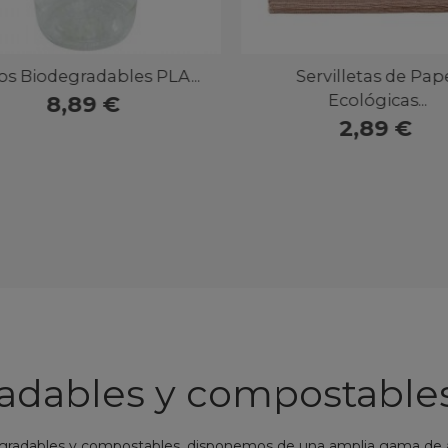
Vista rápida
LA...
Servilletas de Papel
Mini T
Ecológicas...
2,89 €
adables y compostable
radables y compostables, disponemos de una amplia gama de artí