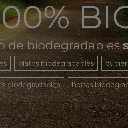
100% BI
 de biodegradables
es
platos biodegradables
cubier
es biodegradables
bolsas biodegra