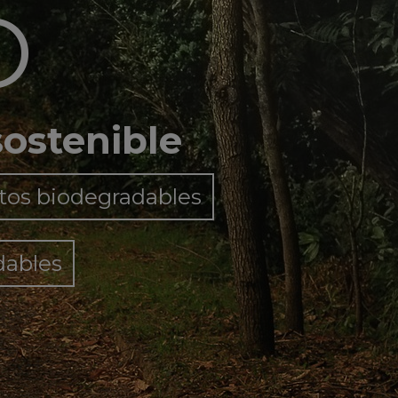
O
sostenible
tos biodegradables
dables