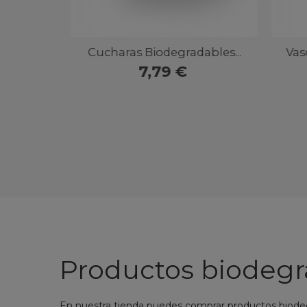
Vista rápida
Vista rápida
aras Biodegradables...
Vasos Biodegradables P
7,79 €
8,89 €
Productos biodegr
En nuestra tienda puedes comprar productos biodeg