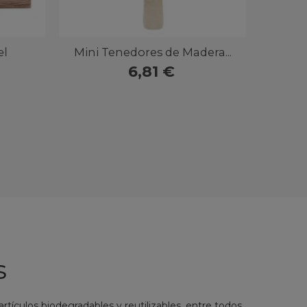
Vista rápida
enedores de Madera...
6,81 €
s
culos biodegradables y reutilizables, entre todos