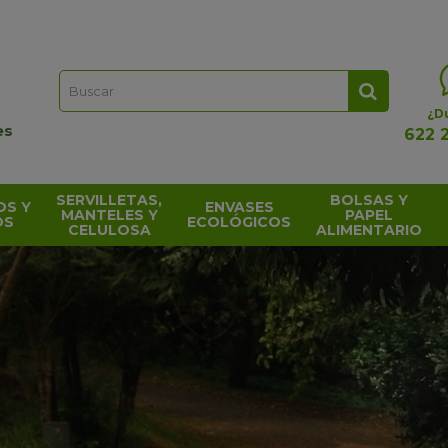
¿D
es
622 
SERVILLETAS,
BOLSAS Y
OS Y
ENVASES
MANTELES Y
PAPEL
OS
ECOLÓGICOS
CELULOSA
ALIMENTARIO