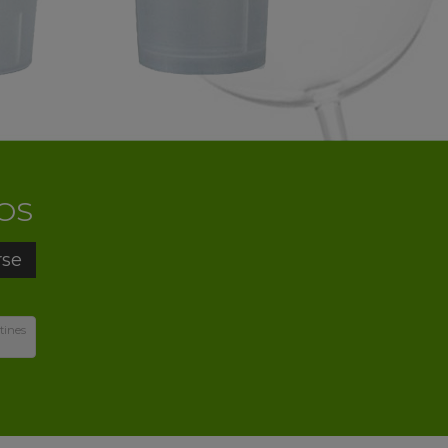
OS
rse