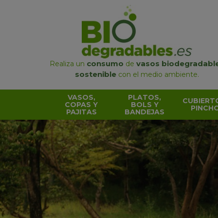
consumo
vasos biodegradabl
Realiza un
de
sostenible
con el medio ambiente.
VASOS,
PLATOS,
CUBIERT
COPAS Y
BOLS Y
PINCH
PAJITAS
BANDEJAS